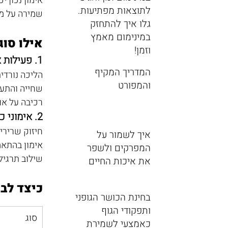
אימון נכון יכ
לתוצאות מפתיעות.
שמירה על מש
גלו איך להתחזק
במינימום מאמץ
אילו סו
וזמן!
1. פעילות אירובית
המדריך המקיף
הליכה נורדי
והמפורט
שחייה והתעמלות במים ב 28-31°C – מפח
רכיבה על או
2. אימוני כוח והתנגדות
חיזוק שרירי
איך לשמור על
אימון בהתאמ
המפרקים ולשפר
שילוב תרגיל
את איכות החיים
כיצד לבנ
בחינת הכושר הגופני
ותפקודי הגוף
סוג
כאמצעי לשמירת