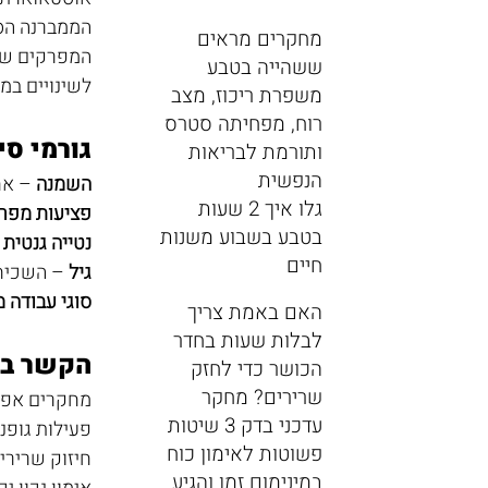
הממברנה הסי
מחקרים מראים
המפרקים שנפ
ששהייה בטבע
לשינויים במ
משפרת ריכוז, מצב
רוח, מפחיתה סטרס
גורמי סי
ותורמת לבריאות
הנפשית
השמנה
 – אח
גלו איך 2 שעות
פציעות מפר
בטבע בשבוע משנות
נטייה גנטית
 
חיים
גיל
 – השכיחו
סוגי עבודה 
האם באמת צריך
לבלות שעות בחדר
הקשר בי
הכושר כדי לחזק
שרירים? מחקר
מחקרים אפידמיולו
עדכני בדק 3 שיטות
פעילות גופנ
פשוטות לאימון כוח
חיזוק שרירי
במינימום זמן והגיע