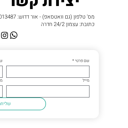
יצירת קשר
מס' טלפון (גם וואטסאפ) - אור דדוש: 053-3013487
כתובת: עצמון 24/2 חדרה
שם פרטי
*
שם
מייל
מס
שליחה