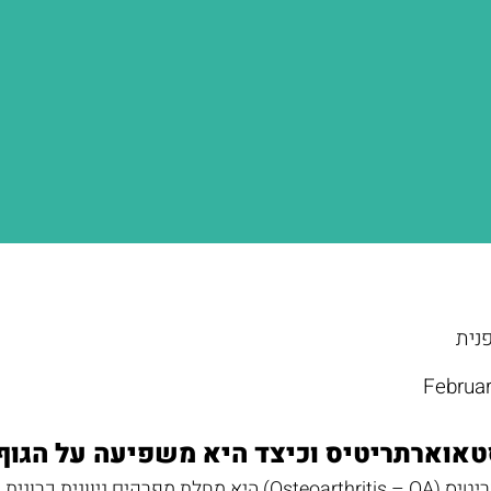
פנית
Februar
טאוארתריטיס וכיצד היא משפיעה על הגוף
אוסטאוארתריטיס (Osteoarthritis – OA) היא מחלת מ