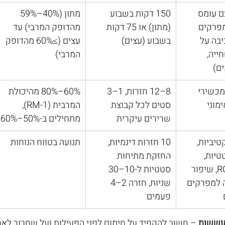
ם עומס 
150 דקות בשבוע 
מתון (40%–59% 
מפרקים 
(מתון) או 75 דקות 
מהדופק המרבי) עד 
יבה על 
בשבוע (עצים)
עצים (≥60% מהדופק 
ייה, 
המרבי)
ם)
מכשירי 
8–12 חזרות, 1–3 
60%–80% מהיכולת 
מוני 
סטים לכל קבוצת 
המרבית (1-RM), 
שרירים עיקרית
מתחילים ב-50%–60%
יביות, 
10 חזרות דינמיות, 
תנועה בטווח הנוחות
יות, 
החזקת מתיחות 
תרגילי ROM, שיפור 
סטטיות ל-10–30 
 למפרקים 
שניות, חזרה 2–4 
פעמים
וששות
 – חשוב להקפיד על חימום לפני הפעילות ועל שחרור לא