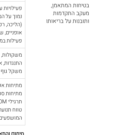
בטיחות המתאמן,
פעילויות ע
מעקב התקדמות
נמוך על ה
ותובנות על בריאותו
(הליכה, רכ
אופניים, שח
פעילות במי
משקולות, 
התנגדות, אי
משקל גוף
מתיחות אקט
מתיחות סטט
טווח תנועה
המושפעים
חימום והתא