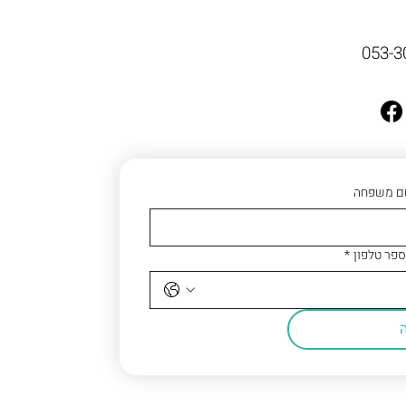
 משפחה
פר טלפון
*