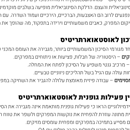
נוביאלית והעצם. הדלקת הסינוביאלית מופיעה בשלבים מוקדמ
געים לרוב הם האצבעות, הברכיים, הירכיים ועמוד השדרה. עם 
יקום המפרק, כאבים משמעותיים וירידה בתפקוד, מה שהופך את ה
כון לאוסטאוארתריטיס
ד מגורמי הסיכון המשמעותיים ביותר, מגבירה את העומס המכני 
קים
 – היסטוריה של חבלות, פציעות או ניתוחים במפרקים. 
– מרכיב גנטי משפיע על הסיכון לפתח את המחלה. 
ת עולה עם הגיל בשל תהליכים ניווניים טבעיים. 
מסוימים
 – עבודה פיזית מאומצת עלולה להגביר את השחיקה במפר
ן פעילות גופנית לאוסטאוארתריטיס
גיים הראו כי פעילות גופנית מותאמת אינה מגבירה את הסיכון ל-OA ואף עשויה לשמש כגור
ית מתונה עוזרת להפחית את נוקשות המפרקים ולשפר את טווח הת
ם מסייע בתמיכה במפרקים ומפחית עומסים מזיקים. 