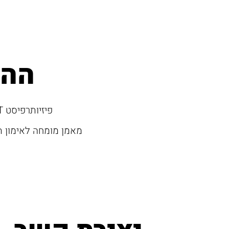
ההכ
פיזיותרפיסט B.P.T, אוניברסיטת תל אביב.
מאמן מומחה לאימון תפקו