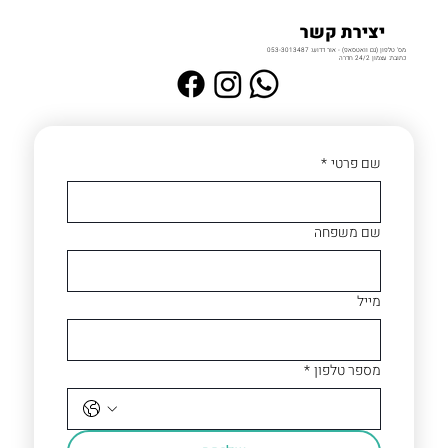
יצירת קשר
מס' טלפון (גם וואטסאפ) - אור דדוש: 053-3013487
כתובת: עצמון 24/2 חדרה
שם פרטי
*
שם משפחה
מייל
מספר טלפון
*