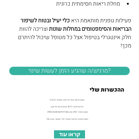
מחלת ריאות חסימתית כרונית
פעילות גופנית מותאמת היא 
כלי יעיל ובטוח לשיפור 
הבריאות והסימפטומים במחלות שונות
 וצריכה להוות 
חלק אינטגרלי בטיפול אצל כל מטופל שיכול להיתרם 
מכך!
?מרגיש/ה שהגיע הזמן לעשות שינוי
ההכשרות שלי
מאמן לכושר גופני ובריאות, קמפוס "שיאים".
פיזיותרפיסט B.P.T, אוניברסיטת תל אביב.
מאמן תזונתי PN1, ארגון PRECISION NUTRITION.
מאמן מומחה לאימון תפקודי לגיל המבוגר, ארגון FAI.
קראו עוד